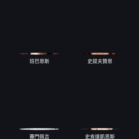
班巴恩斯
史提夫贊恩
賽門佩吉
史肯達凱恩斯