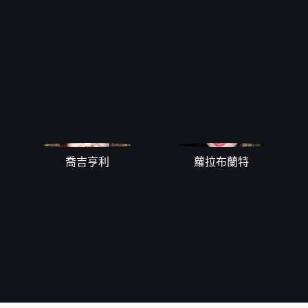
喬吉亨利
蘿拉布蘭特