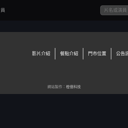
員
影片介紹
餐點介紹
門市位置
公告
網站製作：
橙億科技