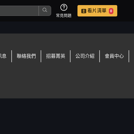
看片清單
0
常見問題
這是您本次要看的影片
訊息
聯絡我們
招募菁英
公司介紹
會員中心
去敲定看片時間