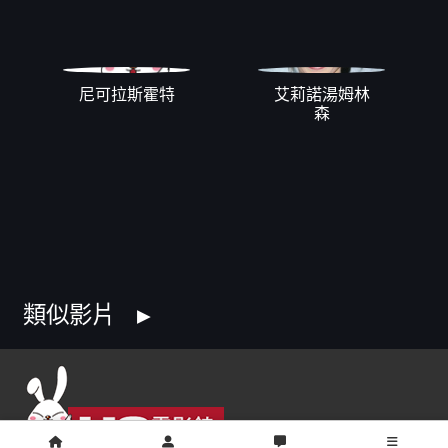
尼可拉斯霍特
艾莉諾湯姆林
森
類似影片