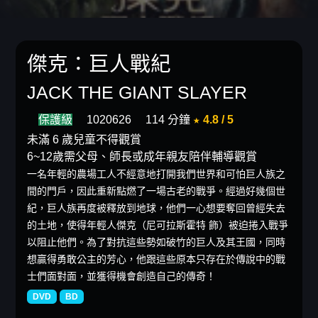
傑克：巨人戰紀
JACK THE GIANT SLAYER
保護級
1020626
114 分鐘
★ 4.8 / 5
未滿 6 歲兒童不得觀賞
6~12歲需父母、師長或成年親友陪伴輔導觀賞
一名年輕的農場工人不經意地打開我們世界和可怕巨人族之
間的門戶，因此重新點燃了一場古老的戰爭。經過好幾個世
紀，巨人族再度被釋放到地球，他們一心想要奪回曾經失去
的土地，使得年輕人傑克（尼可拉斯霍特 飾）被迫捲入戰爭
以阻止他們。為了對抗這些勢如破竹的巨人及其王國，同時
想贏得勇敢公主的芳心，他跟這些原本只存在於傳說中的戰
士們面對面，並獲得機會創造自己的傳奇！
DVD
BD