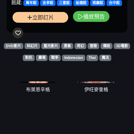
館藏:
萬年館
忠孝館
三重館
板橋館
桃園館
台中館
播放預告
立即訂片
DVD影片
科幻片
藍光影片
勇氣
奇幻
冒險
傳說
3D電影
對抗
農場
戰爭
Indonesian
Thai
魔法
布萊恩辛格
伊旺麥奎格