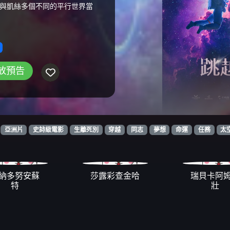
與凱絲多個不同的平行世界當
放預告
亞洲片
史詩級電影
生離死別
穿越
同志
夢想
命運
任務
太
納多努安蘇
莎露彩查金哈
瑞貝卡阿
特
壯