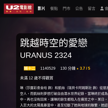
影片
餐點
門市
公告
留言
會
跳越時空的愛戀
URANUS 2324
輔十二
1140529
130 分鐘
★ 3.7 / 5
未滿 12 歲不得觀賞
琳（莎露彩查金哈 飾）和凱絲（瑞貝卡阿姆斯壯 飾）從
空人，而凱絲則夢想打破自由潛水世界紀錄。當琳終於成為
中，再也沒有回來，讓琳的餘生都陷入在痛苦之中。某日，
入巨大的太陽風暴當中，甚至切斷了她與地球的聯繫，她認