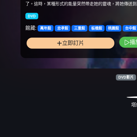
了。這時，某種形式的能量突然帶走她的靈魂，將她傳送到
DVD
館藏:
萬年館
忠孝館
三重館
板橋館
桃園館
台中館
播
立即訂片
DVD影片
塔