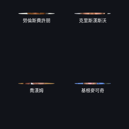
勞倫斯費許朋
克里斯漢斯沃
喬漢姆
基根麥可奇