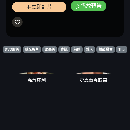
播放預告
立即訂片
DVD影片
藍光影片
動畫片
命運
前傳
敵人
雙語發音
Thai
喬許庫利
史嘉蕾喬韓森