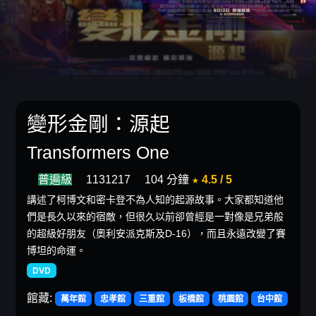
變形金剛：源起
Transformers One
普遍級
1131217
104 分鐘
★ 4.5 / 5
講述了柯博文和密卡登不為人知的起源故事。大家都知道他
們是長久以來的宿敵，但很久以前卻曾經是一對像是兄弟般
的超級好朋友（奧利安派克斯及D-16），而且永遠改變了賽
博坦的命運。
DVD
館藏:
萬年館
忠孝館
三重館
板橋館
桃園館
台中館