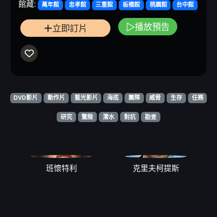
館藏:
萬年館
忠孝館
三重館
板橋館
桃園館
台中館
播放預告
立即訂片
DVD影片
動作片
藍光影片
海底
團隊
威脅
生存
任務
研究
驚險
潛水
對抗
勘查
班懷特利
克里夫柯提斯