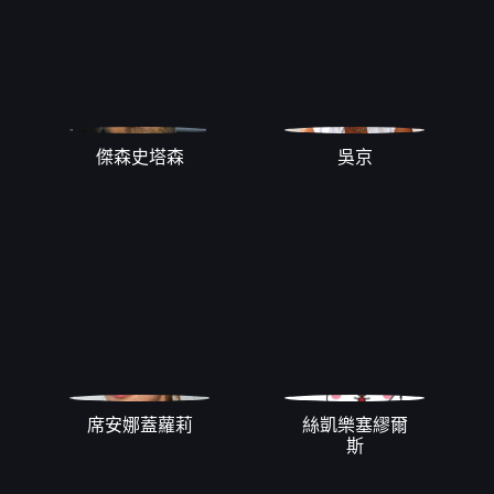
傑森史塔森
吳京
席安娜蓋蘿莉
絲凱樂塞繆爾
斯