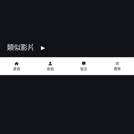
類似影片
首頁
會員
留言
選單
copyright © 2016 U2 電影館 All Rights Reserved
影片介紹
餐點介紹
門市位置
公告訊息
聯絡我們
招募菁英
公司介紹
會員中心