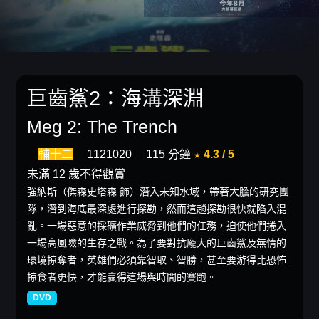
巨齒鯊2：海溝深淵
Meg 2: The Trench
輔十二
1121020
115 分鐘
★ 4.3 / 5
未滿 12 歲不得觀賞
強納斯（傑森史塔森 飾）潛入未知水域，帶著大膽的研究團
隊，潛到海底最深處進行探勘，然而這趟探勘很快就陷入混
亂。一場惡意的採礦作業威脅到他們的任務，迫使他們捲入
一場高風險的生存之戰。為了要對抗龐大的巨齒鯊及無情的
環境掠奪者，英雄們必須靠智取、智勝，甚至要游得比恐怖
掠食者更快，才能贏得這場與時間的賽跑。
DVD