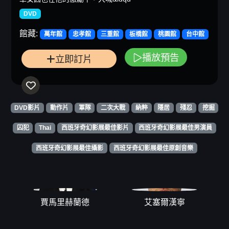
DVD
館藏:
萬年館
忠孝館
三重館
板橋館
桃園館
台中館
播放預告
立即訂片
DVD影片
動作片
軍隊
二次大戰
納粹
隱居
殘忍
挖掘
囚犯
Thai
西班牙奇幻影展最佳影片
西班牙奇幻影展最佳男演員
西班牙奇幻影展最佳攝影
西班牙奇幻影展最佳原創音樂
賈馬里赫蘭德
艾塞爾漢寧