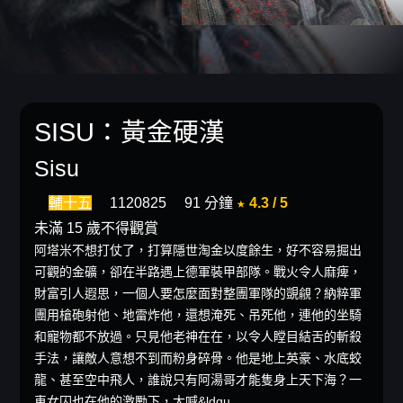
SISU：黃金硬漢
Sisu
輔十五
1120825
91 分鐘
★ 4.3 / 5
未滿 15 歲不得觀賞
阿塔米不想打仗了，打算隱世淘金以度餘生，好不容易掘出
可觀的金礦，卻在半路遇上德軍裝甲部隊。戰火令人麻痺，
財富引人遐思，一個人要怎麼面對整團軍隊的覬覦？納粹軍
團用槍砲射他、地雷炸他，還想淹死、吊死他，連他的坐騎
和寵物都不放過。只見他老神在在，以令人瞠目結舌的斬殺
手法，讓敵人意想不到而粉身碎骨。他是地上英豪、水底蛟
龍、甚至空中飛人，誰說只有阿湯哥才能隻身上天下海？一
車女囚也在他的激勵下，大喊&ldqu