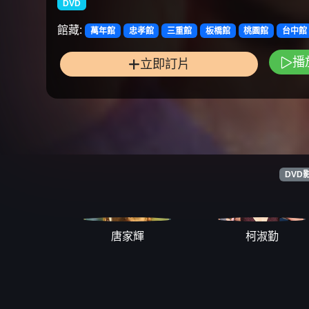
DVD
館藏:
萬年館
忠孝館
三重館
板橋館
桃園館
台中館
播
立即訂片
DVD
唐家輝
柯淑勤