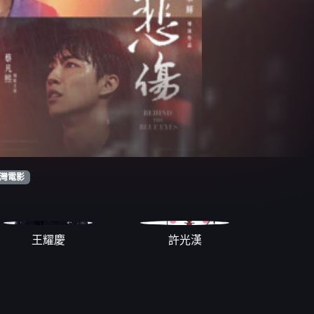
灣電影
王耀慶
許光漢