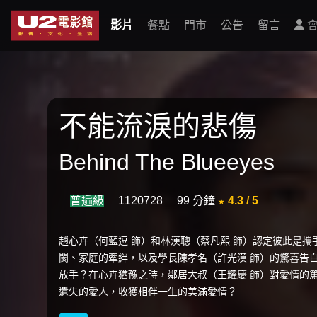
影片
餐點
門市
公告
留言
會
不能流淚的悲傷
Behind The Blueeyes
普遍級
1120728
99 分鐘
★ 4.3 / 5
趙心卉（何藍逗 飾）和林漢聰（蔡凡熙 飾）認定彼此是
閡、家庭的牽絆，以及學長陳孝名（許光漢 飾）的驚喜告
放手？在心卉猶豫之時，鄰居大叔（王耀慶 飾）對愛情的
遺失的愛人，收獲相伴一生的美滿愛情？