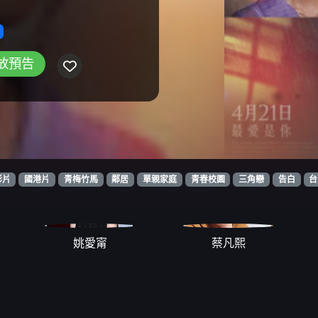
放預告
影片
國港片
青梅竹馬
鄰居
單親家庭
青春校園
三角戀
告白
台
姚愛甯
蔡凡熙