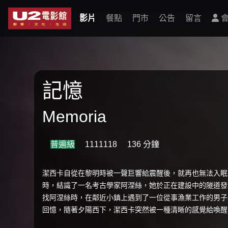
影片
餐點
門市
公告
留言
會
記憶
Memoria
普遍級
1111118
136 分鐘
潔西卡自從在黎明時被一聲巨響給震醒後，就再也無法入眠
時，結識了一名考古學家阿涅絲，她於正在建設中的隧道發
找阿涅絲時，在鄰近小鎮上遇到了一位從事漁業工作的男子
回憶，隨著夕陽西下，潔西卡突然被一種清晰的感覺給喚醒