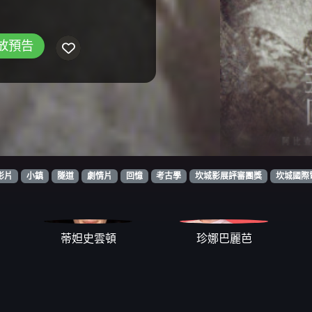
放預告
影片
小鎮
隧道
劇情片
回憶
考古學
坎城影展評審團獎
坎城國際
蒂妲史雲頓
珍娜巴麗芭