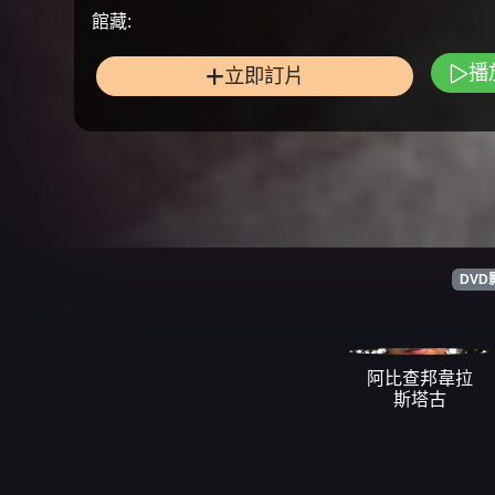
館藏:
播
立即訂片
DVD
阿比查邦韋拉
斯塔古