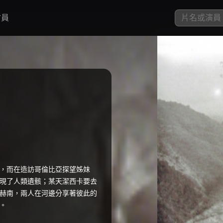
員
，而在造訪哥倫比亞探望姊妹
現了人類遺骸；某天潔西卡要去
赫南，兩人在河邊分享著彼此的
。