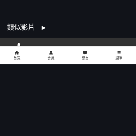
類似影片
首頁
會員
留言
選單
copyright © 2016 U2 電影館 All Rights Reserved
影片介紹
餐點介紹
門市位置
公告訊息
聯絡我們
招募菁英
公司介紹
會員中心
網站製作：
橙億科技