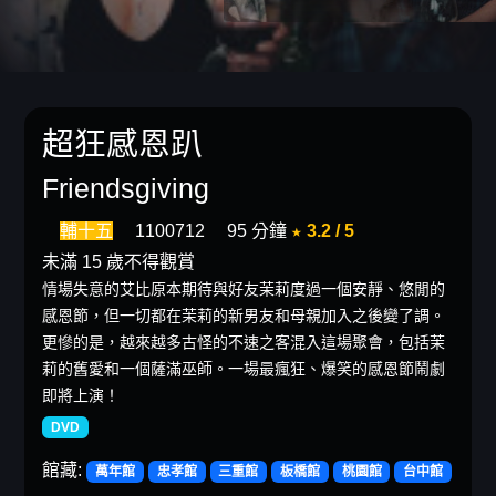
超狂感恩趴
Friendsgiving
輔十五
1100712
95 分鐘
★ 3.2 / 5
未滿 15 歲不得觀賞
情場失意的艾比原本期待與好友茉莉度過一個安靜、悠閒的
感恩節，但一切都在茉莉的新男友和母親加入之後變了調。
更慘的是，越來越多古怪的不速之客混入這場聚會，包括茉
莉的舊愛和一個薩滿巫師。一場最瘋狂、爆笑的感恩節鬧劇
即將上演！
DVD
館藏:
萬年館
忠孝館
三重館
板橋館
桃園館
台中館