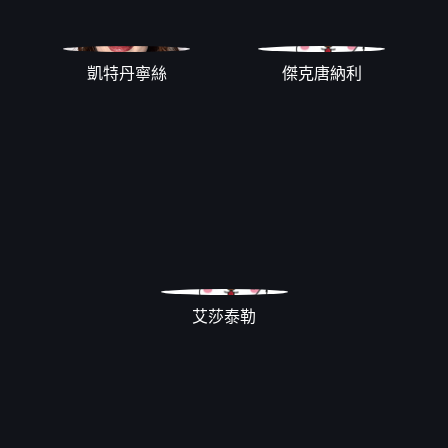
凱特丹寧絲
傑克唐納利
艾莎泰勒