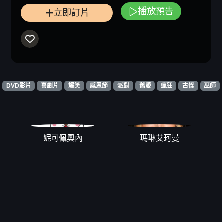
播放預告
立即訂片
DVD影片
喜劇片
爆笑
感恩節
派對
舊愛
瘋狂
古怪
巫師
妮可佩奧內
瑪琳艾珂曼