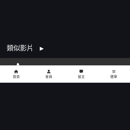
類似影片
首頁
會員
留言
選單
copyright © 2016 U2 電影館 All Rights Reserved
影片介紹
餐點介紹
門市位置
公告訊息
聯絡我們
招募菁英
公司介紹
會員中心