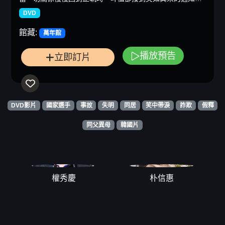
DVD
館藏:
萬年館
播放預告
立即訂片
DVD影片
國家選手
事故
失明
同居
笑中帶淚
詐欺
假釋
同父異母
韓國片
權秀慶
朴信惠