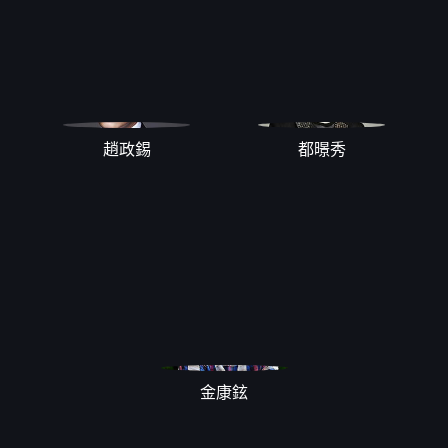
趙政錫
都暻秀
金康鉉