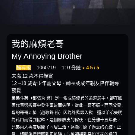
我的麻煩老哥
My Annoying Brother
輔導級
1060719
110 分鐘
★ 4.5 / 5
未滿 12 歲不得觀賞
12 ~18 歲青少年需父母、師長或成年親友陪伴輔導
觀賞
弟弟斗英（都暻秀 飾）是一名成績優異的柔道選手，卻在國
家代表選拔賽中發生事故而失明，從此一蹶不振。而同父異
母的哥哥斗植（趙政錫 飾）因為詐欺罪入獄，還以弟弟失明
為藉口而得到假釋，是個厚臉皮的傢伙。在分離十五年後，
兄弟兩人再度展開了同居生活，逐漸打開了過去的心結，正
當一切關係慢慢回到正軌時，斗植卻接到突如其來的通知…